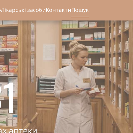
о
Лікарські засоби
Контакти
Пошук
1
ах аптеки