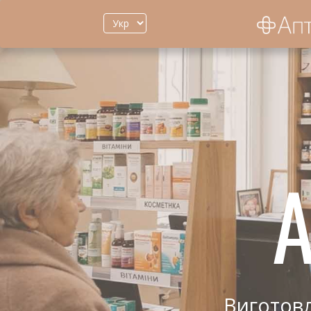
А
Виготовл