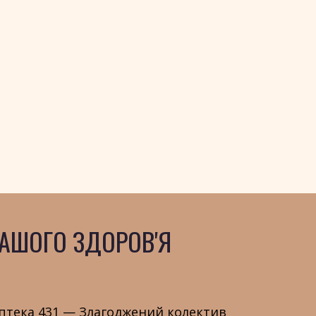
АШОГО ЗДОРОВ'Я
птека 431 — Злагоджений колектив