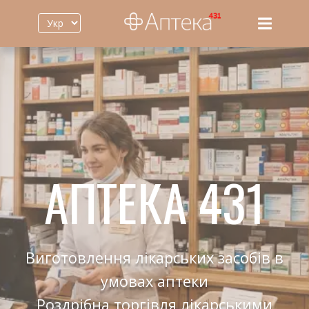
Головна
Виробництво
Лікарські засоби
Контакти
Пошук
АПТЕКА 431
Виготовлення лікарських засобів в
умовах аптеки
Роздрібна торгівля лікарськими